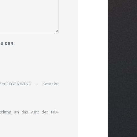
ZU DEN
ve derGEGENWIND - Kontakt:
ittlung an das Amt der NÖ-