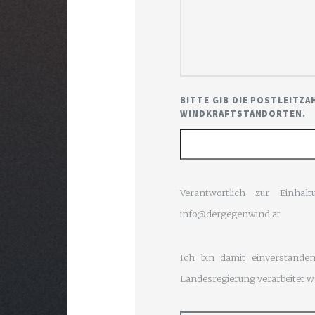
BITTE GIB DIE POSTLEITZA
WINDKRAFTSTANDORTEN.
Verantwortlich zur Einhal
info@dergegenwind.at
Ich bin damit einverstand
Landesregierung verarbeitet w