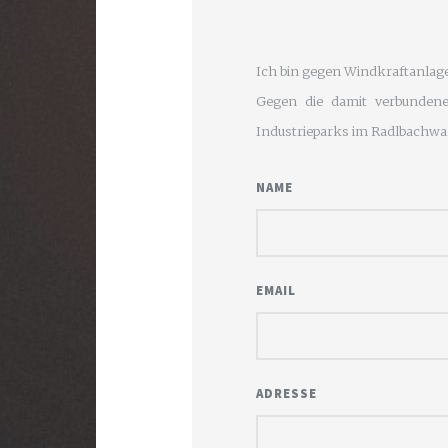
Ich bin gegen Windkraftanlage
Gegen die damit verbundene
Industrieparks im Radlbachwald
NAME
EMAIL
ADRESSE