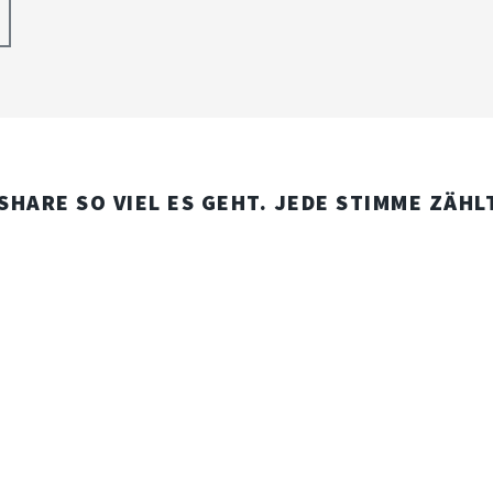
 SHARE SO VIEL ES GEHT. JEDE STIMME ZÄHL
© DERGEGENWIND
DESIGN:
HTML5 UP