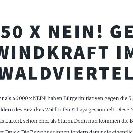
050 X NEIN! G
WINDKRAFT I
WALDVIERTE
r als 46.000 x NEIN! haben Bürgerinitiativen gegen die 5
ldern des Bezirkes Waidhofen /Thaya gesammelt. Diese Ne
als Lüfterl, schon eher als Sturm. Denn nun kommen die B
r Druck: Die Bewohner:innen fordern damit die eigentli