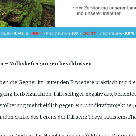
en – Volksbefragungen beschlossen
ben die Gegner im laufenden Procedere praktisch nur die
gung herbeizuführen: Fällt selbiger negativ aus, berichte
evölkerung mehrheitlich gegen ein Windkraftprojekt sei, 
nden dürfte das bereits der Fall sein: Thaya, Karlstein/Th
ten: „Im Vorfeld der Novellierung des Sektoralen Raumo