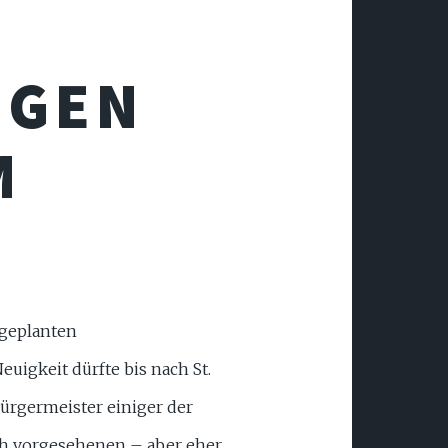
EGEN
M
L
 geplanten
uigkeit dürfte bis nach St.
ürgermeister einiger der
ch vorgesehenen – aber eher