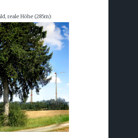
d, reale Höhe (285m):