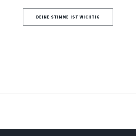
DEINE STIMME IST WICHTIG
© UNTITLED
DESIGN:
HTML5 UP